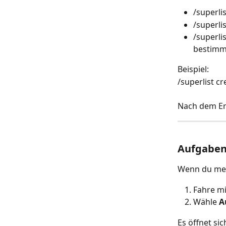
/superlis
/superlis
/superlis
bestimm
Beispiel:
/superlist c
Nach dem Ers
Aufgaben 
Wenn du meh
Fahre mi
Wähle 
A
Es öffnet si