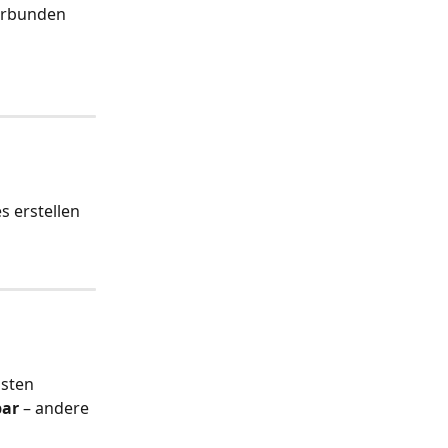
erbunden 
 erstellen 
sten 
bar
 – andere 