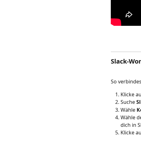
Slack-Wo
So verbindes
Klicke au
Suche 
S
Wähle 
K
Wähle d
dich in 
Klicke au