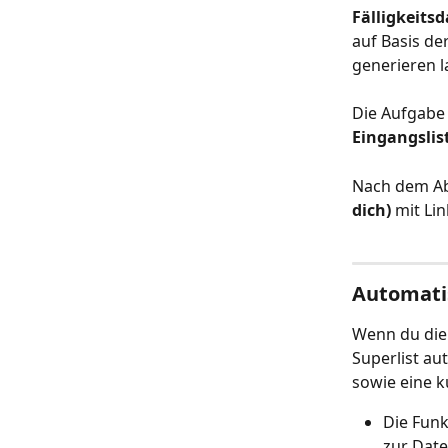
Fälligkeits
auf Basis de
generieren l
Die Aufgabe 
Eingangslis
Nach dem A
dich)
 mit Li
Automati
Wenn du die
Superlist au
sowie eine 
Die Funk
zur Date