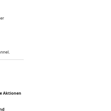
er 
annel.
e Aktionen
nd 