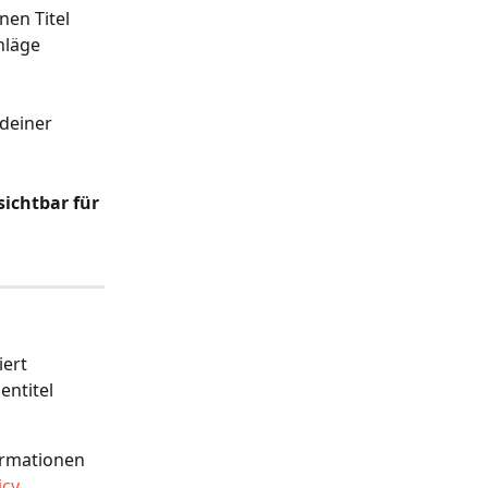
nen Titel 
hläge 
deiner 
ichtbar für 
iert 
ntitel 
ormationen 
icy