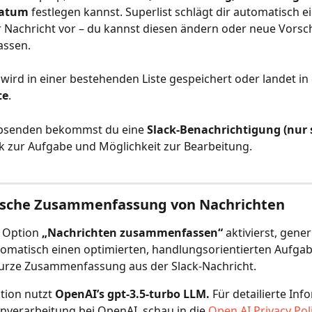
datum
 festlegen kannst. Superlist schlägt dir automatisch ei
r Nachricht vor – du kannst diesen ändern oder neue Vorsc
assen.
wird in einer bestehenden Liste gespeichert oder landet in 
te
.
bsenden bekommst du eine 
Slack-Benachrichtigung (nur s
nk zur Aufgabe und Möglichkeit zur Bearbeitung.
sche Zusammenfassung von Nachrichten
 Option 
„Nachrichten zusammenfassen“
 aktivierst, gener
tomatisch einen optimierten, handlungsorientierten Aufgabe
kurze Zusammenfassung aus der Slack-Nachricht.
tion nutzt 
OpenAI’s gpt-3.5-turbo LLM. 
Für detailierte Inf
nverarbeitung bei OpenAI, schau in die 
Open AI Privacy Pol