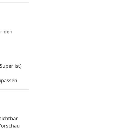
er den 
Superlist)
zupassen
sichtbar 
 Vorschau 