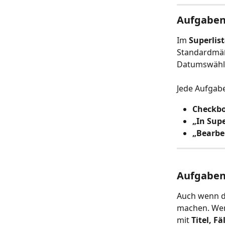
Aufgaben 
Im 
Superlis
Standardmäß
Datumswähle
Jede Aufgabe
Checkb
„In Supe
„Bearbe
Aufgaben
Auch wenn de
machen. Wen
mit 
Titel, F