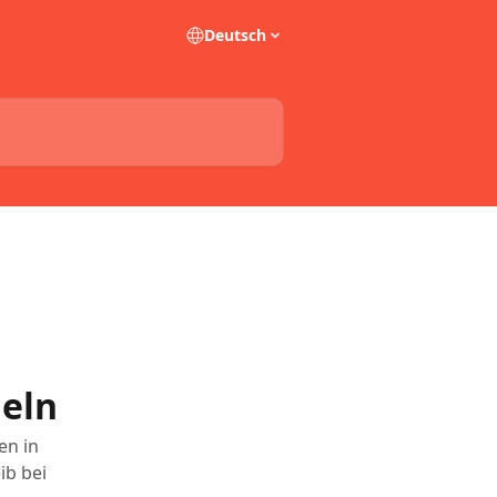
Deutsch
eln
en in
ib bei