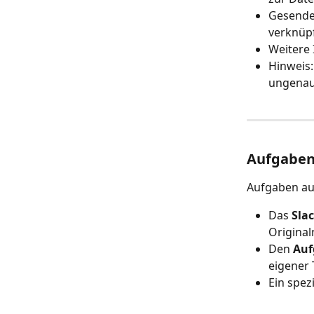
Gesende
verknüp
Weitere 
Hinweis:
ungenau
Aufgaben 
Aufgaben aus
Das 
Sla
Original
Den 
Auf
eigener T
Ein spezi